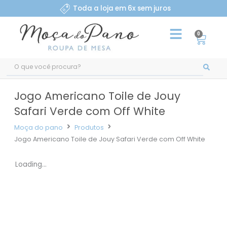
Ir
Toda a loja em 6x sem juros
para
o
0
Carri
conteúdo
Pesquisar
...
Jogo Americano Toile de Jouy
Safari Verde com Off White
Moça do pano
Produtos
Jogo Americano Toile de Jouy Safari Verde com Off White
Loading...