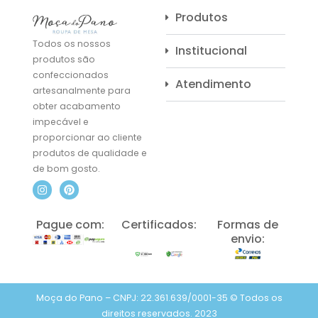
Produtos
Todos os nossos
Institucional
produtos são
confeccionados
Atendimento
artesanalmente para
obter acabamento
impecável e
proporcionar ao cliente
produtos de qualidade e
de bom gosto.
I
P
n
i
s
n
t
t
Pague com:
Certificados:
Formas de
a
e
envio:
g
r
r
e
a
s
m
t
Moça do Pano – CNPJ: 22.361.639/0001-35 © Todos os
direitos reservados. 2023