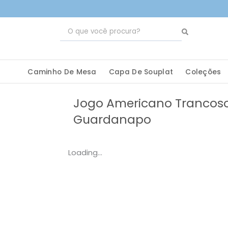
Ir
para
Pesquisar
o
...
conteúdo
Caminho De Mesa
Capa De Souplat
Coleções
Jogo Americano Trancos
Guardanapo
Loading...