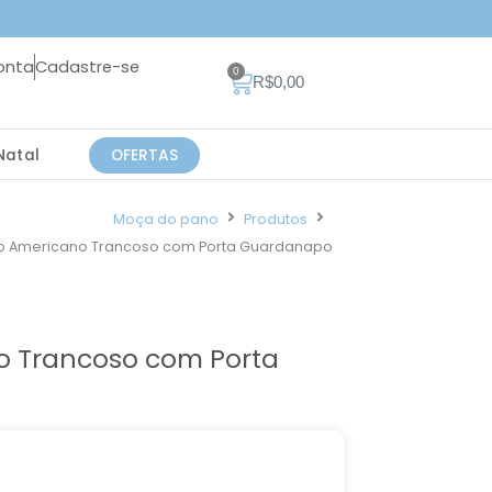
onta
Cadastre-se
0
Carrinho
R$
0,00
Natal
OFERTAS
Moça do pano
Produtos
o Americano Trancoso com Porta Guardanapo
o Trancoso com Porta