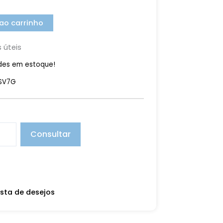
 ao carrinho
s úteis
des em estoque!
3SV7G
Consultar
ista de desejos