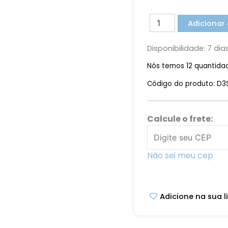
Jogo
Adicionar
Americano
Trancoso
Disponibilidade:
7 dia
com
Nós temos 12 quantida
Porta
Guardanapo
Código do produto: D
quantidade
Calcule o frete:
Não sei meu cep
Adicione na sua l