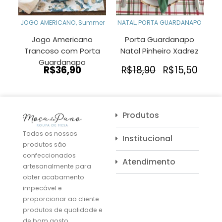
JOGO AMERICANO
,
Summer
NATAL
,
PORTA GUARDANAPO
Jogo Americano
Porta Guardanapo
Trancoso com Porta
Natal Pinheiro Xadrez
Guardanapo
O
O
R$
36,90
R$
18,90
R$
15,50
preço
preç
original
atua
era:
é:
R$18,90.
R$15
Produtos
Todos os nossos
Institucional
produtos são
confeccionados
Atendimento
artesanalmente para
obter acabamento
impecável e
proporcionar ao cliente
produtos de qualidade e
de bom gosto.