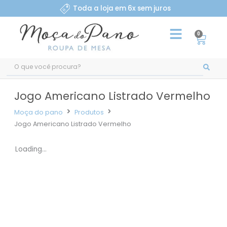
Ir
Toda a loja em 6x sem juros
para
o
0
Carri
conteúdo
Pesquisar
...
Jogo Americano Listrado Vermelho
Moça do pano
Produtos
Jogo Americano Listrado Vermelho
Loading...