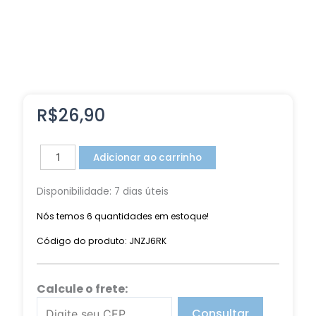
R$
26,90
Jogo
Adicionar ao carrinho
Americano
Listrado
Disponibilidade:
7 dias úteis
Vermelho
quantidade
Nós temos 6 quantidades em estoque!
Código do produto: JNZJ6RK
Calcule o frete:
Consultar