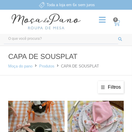
Ir
Toda a loja em 6x sem juros
para
o
0
Carri
conteúdo
Pesquisar
...
CAPA DE SOUSPLAT
Moça do pano
Produtos
CAPA DE SOUSPLAT
Filtros