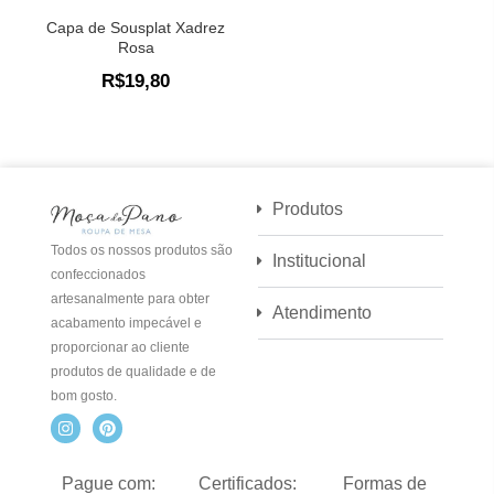
Capa de Sousplat Xadrez
Rosa
R$
19,80
Produtos
Todos os nossos produtos são
Institucional
confeccionados
artesanalmente para obter
Atendimento
acabamento impecável e
proporcionar ao cliente
produtos de qualidade e de
bom gosto.
I
P
n
i
s
n
t
t
Pague com:
Certificados:
Formas de
a
e