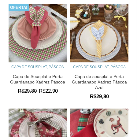
OFERTA!
CAPA DE SOUSPLAT
,
PÁSCOA
CAPA DE SOUSPLAT
,
PÁSCOA
Capa de Sousplat e Porta
Capa de sousplat e Porta
Guardanapo Xadrez Páscoa
Guardanapo Xadrez Páscoa
Azul
O
O
R$
29,80
R$
22,90
R$
29,80
preço
preço
original
atual
era:
é:
R$29,80.
R$22,90.