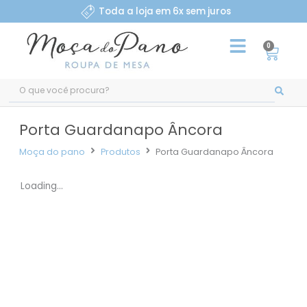
Ir
Toda a loja em 6x sem juros
para
o
0
Carri
conteúdo
Pesquisar
...
Porta Guardanapo Âncora
Moça do pano
Produtos
Porta Guardanapo Âncora
Loading...