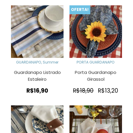
OFERTA!
GUARDANAPO
,
Summer
PORTA GUARDANAPO
Guardanapo Listrado
Porta Guardanapo
Estaleiro
Girassol
O
O
R$
16,90
R$
18,90
R$
13,20
preço
preç
original
atua
era:
é:
R$18,90.
R$13,