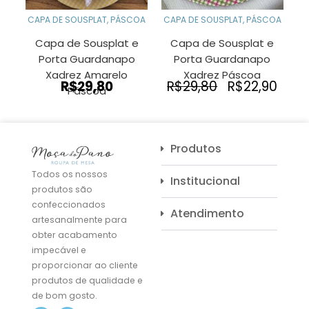
CAPA DE SOUSPLAT
,
PÁSCOA
CAPA DE SOUSPLAT
,
PÁSCOA
Capa de Sousplat e
Capa de Sousplat e
Porta Guardanapo
Porta Guardanapo
Xadrez Amarelo
Xadrez Páscoa
O
O
R$
29,80
R$
29,80
R$
22,90
Páscoa
preço
preç
original
atua
era:
é:
R$29,80.
R$22
Produtos
Todos os nossos
Institucional
produtos são
confeccionados
Atendimento
artesanalmente para
obter acabamento
impecável e
proporcionar ao cliente
produtos de qualidade e
de bom gosto.