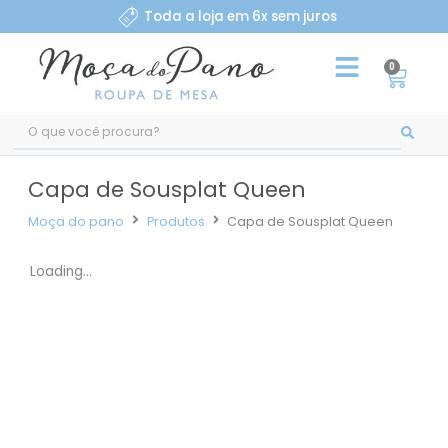
Ir
Toda a loja em 6x sem juros
para
o
0
Carri
conteúdo
Pesquisar
...
Capa de Sousplat Queen
Moça do pano
Produtos
Capa de Sousplat Queen
Loading...